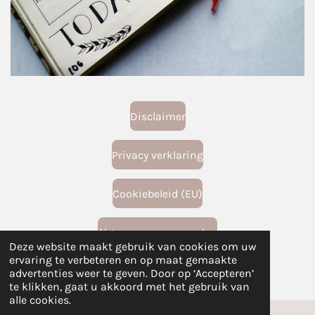
Disclaimer
Privacy verklaring
Cookiebeleid (EU)
Algemene voorwaarden
Deze website maakt gebruik van cookies om uw
© 2024 - 2026 de reis van het leven
ervaring te verbeteren en op maat gemaakte
Powered by
JouwWeb
advertenties weer te geven. Door op ‘Accepteren’
te klikken, gaat u akkoord met het gebruik van
alle cookies.