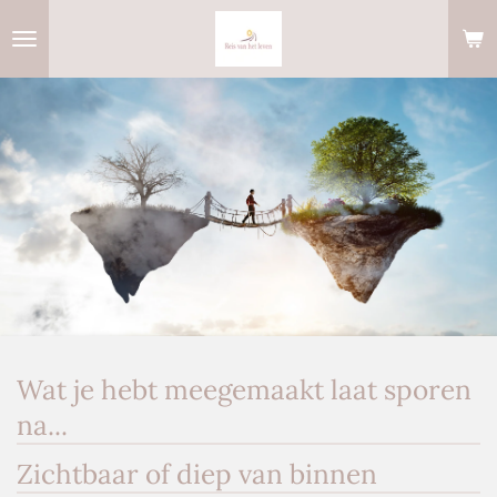
Ga
direct
naar
de
hoofdinhoud
Wat je hebt meegemaakt laat sporen
na...
Zichtbaar of diep van binnen