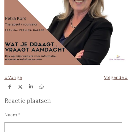
«
Vorige
Volgende
»
D
D
S
D
e
e
h
e
l
e
a
l
Reactie plaatsen
e
l
r
e
n
e
n
Naam *