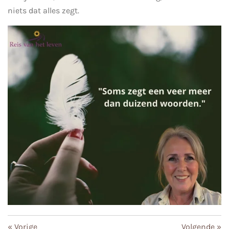
niets dat alles zegt.
«
Vorige
Volgende
»