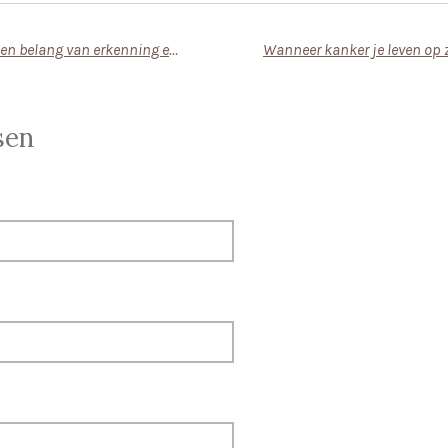
Rouw na een scheiding en belang van erkenning en verwerking van verlies
sen