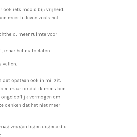
ook iets moois bij: vrijheid.
ven meer te leven zoals het
chtheid, meer ruimte voor
”, maar het nu toelaten.
 vallen.
 dat opstaan ook in mij zit.
k ben maar omdat ik mens ben.
 ongelooflijk vermogen om
 ze denken dat het niet meer
s mag zeggen tegen degene die
: