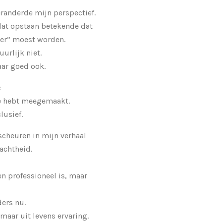
randerde mijn perspectief.
dat opstaan betekende dat
ger” moest worden.
urlijk niet.
aar goed ook.
:
je hebt meegemaakt.
lusief.
 scheuren in mijn verhaal
achtheid.
en professioneel is, maar
ders nu.
 maar uit levens ervaring.