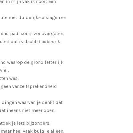
en in mijn vak is nooit een
ute met duidelijke afslagen en
elend pad, soms zonovergoten,
teil dat ik dacht:
hoe kom ik
d waarop de grond letterlijk
iel.
tten was.
 geen vanzelfsprekendheid
n, dingen waarvan je denkt dat
 dat ineens niet meer doen.
dek je iets bijzonders:
 maar heel vaak buig je alleen.