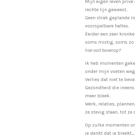
Mijn eigen leven prive 
rechte lijn geweest.
Geen strak geplande ro
voorspelbare haltes.
Eerder een zeer kronk
soms mistig, soms zo s
hier ooit bovenop?
Ik heb momenten geken
onder mijn voeten wegv
Verlies dat niet te beva
Gezondheid die ineens
meer bleek.
Werk, relaties, planne
ze stevig staan, tot ze
Op zulke momenten ont
je denkt dat je breekt…