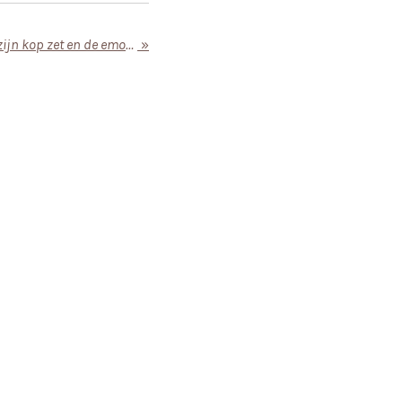
Wanneer kanker je leven op zijn kop zet en de emotionele impact van een diagnose
»