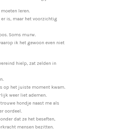
 moeten leren.
er is, maar het voorzichtig
oos. Soms murw.
aarop ik het gewoon even niet
ereind hielp, zat zelden in
n.
es op het juiste moment kwam.
lijk weer liet ademen.
 trouwe hondje naast me als
r oordeel.
zonder dat ze het beseften,
erkracht mensen bezitten.