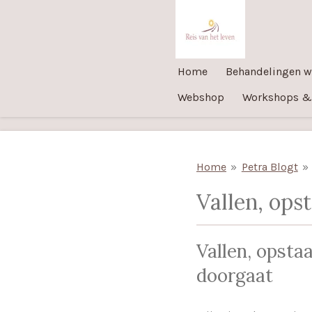
Ga
direct
naar
Home
Behandelingen w
de
hoofdinhoud
Webshop
Workshops &
Home
»
Petra Blogt
»
Vallen, ops
Vallen, opsta
doorgaat