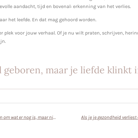
evolle aandacht, tijd en bovenal: erkenning van het verlies.
 Maar het leefde. En dat mag gehoord worden.
er plek voor jouw verhaal. Of je nu wilt praten, schrijven, her
jn.
l geboren, maar je liefde klinkt 
Levend verlies en rouwen om wat er nog is, maar niet meer hetzelfde is.