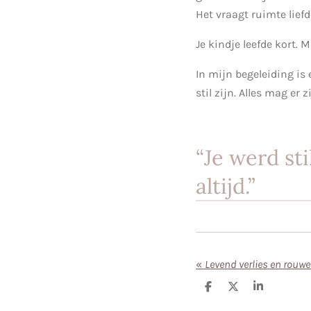
Het vraagt ruimte liefd
Je kindje leefde kort.
In mijn begeleiding is 
stil zijn. Alles mag er zi
“Je werd sti
altijd.”
«
D
D
S
e
e
h