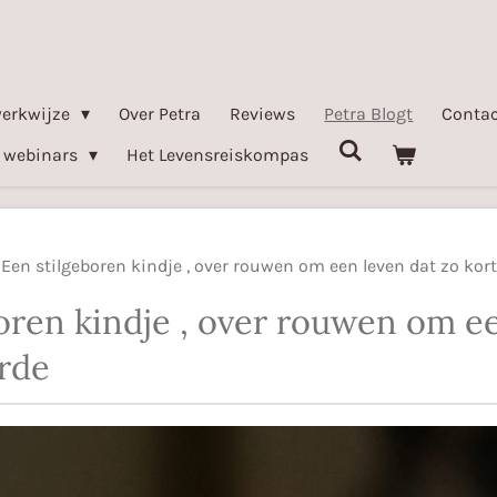
werkwijze
Over Petra
Reviews
Petra Blogt
Contac
 webinars
Het Levensreiskompas
Een stilgeboren kindje , over rouwen om een leven dat zo kor
oren kindje , over rouwen om e
rde