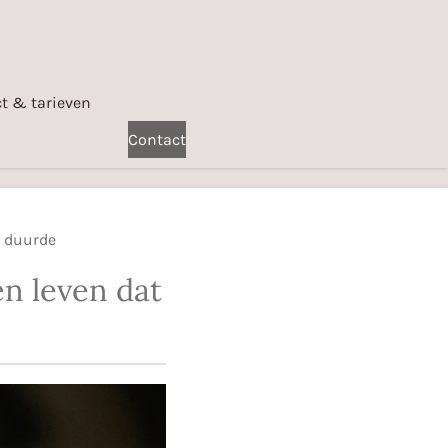
t & tarieven
Contact
t duurde
en leven dat