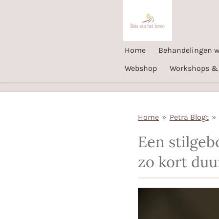
Ga
direct
naar
Home
Behandelingen 
de
hoofdinhoud
Webshop
Workshops &
Home
»
Petra Blogt
»
Een stilgeb
zo kort duu