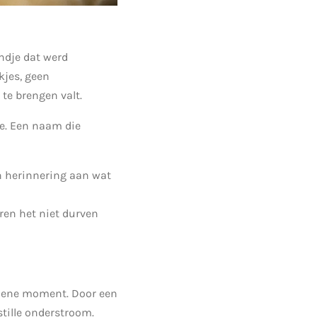
indje dat werd
kjes, geen
 te brengen valt.
je. Een naam die
en herinnering aan wat
ren het niet durven
at ene moment. Door een
tille onderstroom.