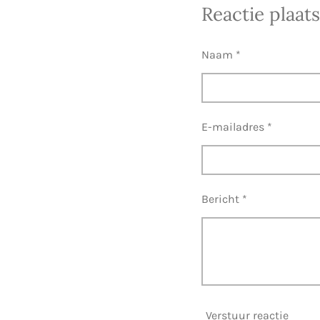
l
e
a
Reactie plaat
e
l
r
n
e
Naam *
E-mailadres *
Bericht *
Verstuur reactie