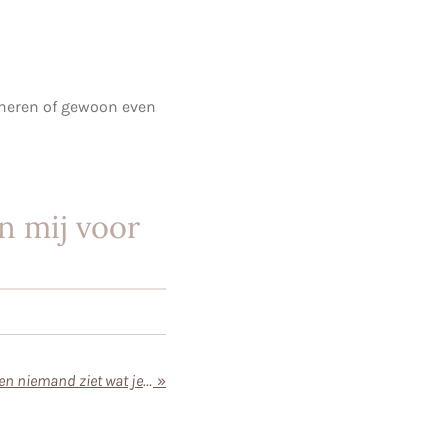
inneren of gewoon even
in mij voor
Als je je gezondheid verliest en niemand ziet wat je allemaal mist
»