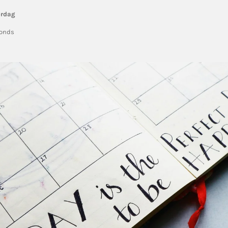
erdag
vonds